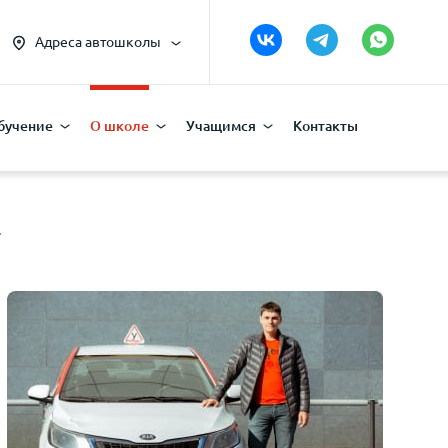
Адреса автошколы
бучение
О школе
Учащимся
Контакты
»