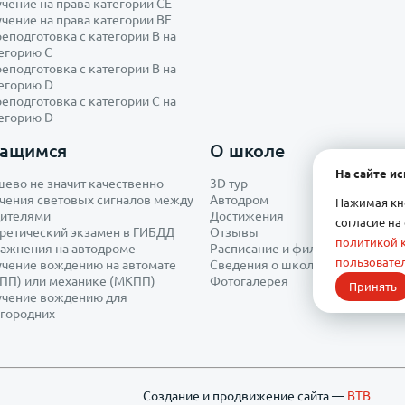
чение на права категории CE
чение на права категории ВЕ
еподготовка с категории В на
егорию С
еподготовка с категории B на
егорию D
еподготовка с категории С на
егорию D
чащимся
О школе
На сайте и
ево не значит качественно
3D тур
чения световых сигналов между
Автодром
Нажимая кно
ителями
Достижения
согласие на
ретический экзамен в ГИБДД
Отзывы
политикой 
ажнения на автодроме
Расписание и филиалы
пользовател
чение вождению на автомате
Сведения о школе
ПП) или механике (МКПП)
Фотогалерея
Принять
чение вождению для
городних
Создание и продвижение сайта —
BTB