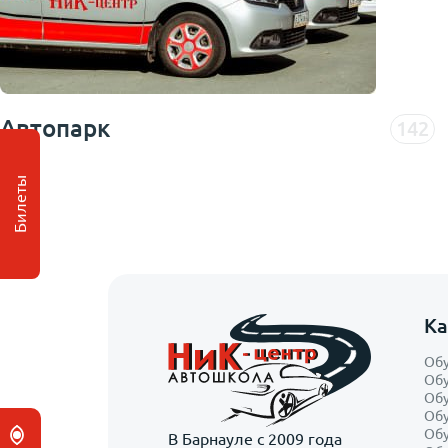
Автопарк
142
Билеты
Ка
Обу
Обу
Обу
Обу
Обу
В Барнауле с 2009 года