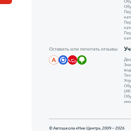
Обу
Обу
Пер
кат
Пер
кат
Пер
кат
У
Оставить или почитать отзывы
Деш
Зна
вод
Тео
Упр
Обу
(АК
Обу
ино
© Автошкола «Ник-Центр», 2009 – 2026