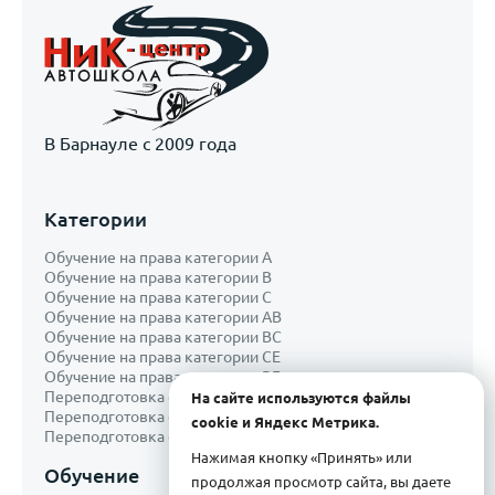
В Барнауле с 2009 года
Категории
Обучение на права категории A
Обучение на права категории B
Обучение на права категории С
Обучение на права категории AB
Обучение на права категории ВС
Обучение на права категории CE
Обучение на права категории ВЕ
Переподготовка с категории В на категорию С
На сайте используются файлы
Переподготовка с категории B на категорию D
cookie и Яндекс Метрика.
Переподготовка с категории С на категорию D
Нажимая кнопку «Принять» или
Обучение
продолжая просмотр сайта, вы даете