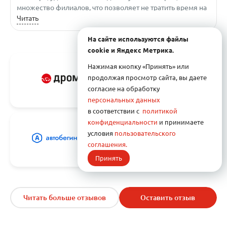
множество филиалов, что позволяет не тратить время на
поездки в другие районы города. Вам даже предложат
Читать
С
выбрать место для начала практических занятий. Там
На сайте используются файлы
работает множество опытных инструкторов, и если у вас
з
возникнут проблемы с преподавателем, вы можете
cookie и Яндекс Метрика.
легко заменить его, связавшись с менеджером по
м
Нажимая кнопку «Принять» или
телефону. Отдельно хочу отметить менеджера Юлию из
продолжая просмотр сайта, вы даете
филиала на улице Петрова. Она всегда готова помочь и
З
согласие на обработку
решает все возникающие вопросы максимально быстро.
персональных данных
Если вы ищете автошколу, я настоятельно рекомендую
в соответствии с
политикой
вам обратиться в «Ник-Центр»..
конфиденциальности
и принимаете
условия
пользовательского
соглашения.
Принять
Читать больше отзывов
Оставить отзыв