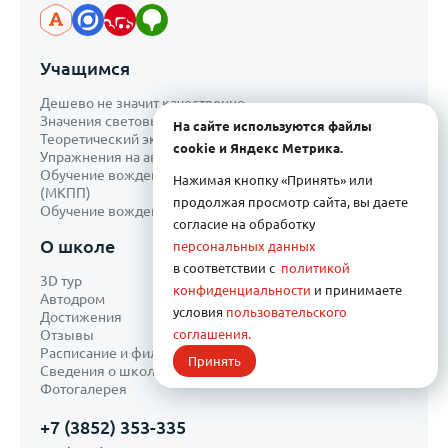
Учащимся
Дешево не значит качественно
Значения световых сигналов между водителями
На сайте используются файлы
Теоретический экзамен в ГИБДД
cookie и Яндекс Метрика.
Упражнения на автодроме
Обучение вождению на автомате (АКПП) или механике
Нажимая кнопку «Принять» или
(МКПП)
продолжая просмотр сайта, вы даете
Обучение вождению для иногородних
согласие на обработку
О школе
персональных данных
в соответствии с
политикой
3D тур
конфиденциальности
и принимаете
Автодром
условия
пользовательского
Достижения
соглашения.
Отзывы
Расписание и филиалы
Принять
Сведения о школе
Фотогалерея
+7 (3852) 353-335